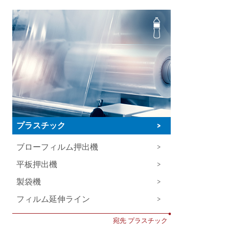
プラスチック
>
ブローフィルム押出機
>
平板押出機
>
製袋機
>
フィルム延伸ライン
>
•
宛先 プラスチック