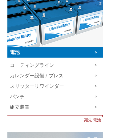
電池
>
コーティングライン
>
カレンダー設備 / プレス
>
スリッターリワインダー
>
パンチ
>
組立装置
>
•
宛先 電池