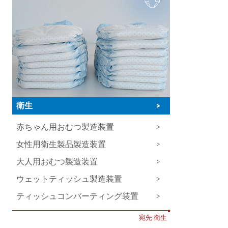
衛生
>
赤ちゃん用おむつ製造装置
>
女性用衛生製品製造装置
>
大人用おむつ製造装置
>
ウェットティッシュ製造装置
>
ティッシュコンバーティング装置
>
•
宛先 衛生