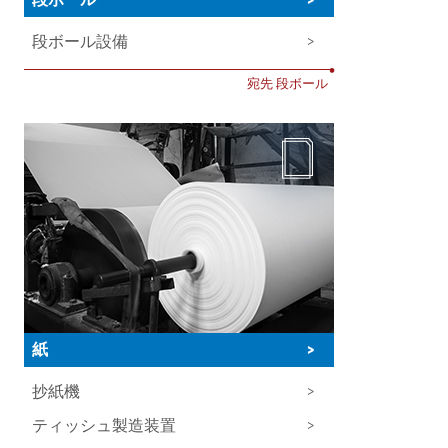
段ボール設備
>
•
宛先 段ボール
紙
>
抄紙機
>
ティッシュ製造装置
>