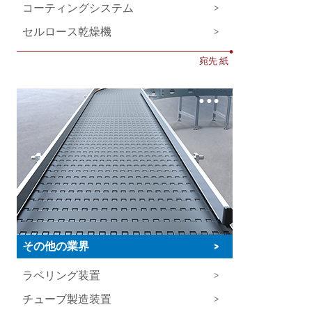
コーティングシステム
>
セルロース乾燥機
>
•
宛先 紙
その他の業界
>
ラベリング装置
>
チューブ製造装置
>