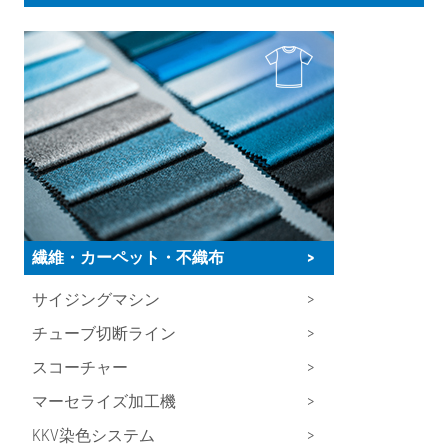
繊維・カーペット・不織布
>
サイジングマシン
>
チューブ切断ライン
>
スコーチャー
>
マーセライズ加工機
>
KKV染色システム
>