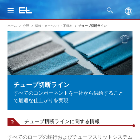
ホーム
分野
繊維・カーペット・不織布
チューブ切断ライン
製品
分野
サービス
会社名
チューブ切断ライン
すべてのコンポーネントを一社から供給すること
で最適な仕上がりを実現
チューブ切断ラインに関する情報
すべてのロープの蛇行およびチューブスリットシステム