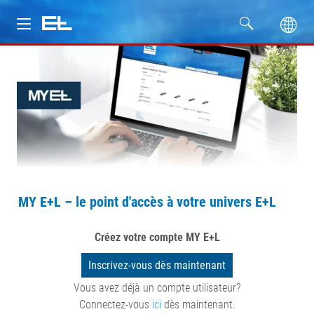
Produits
Secteurs
Service
Entreprise
MY E+L – le point d'accès à votre univers E+L
Formation
Créez votre compte MY E+L
Inscrivez-vous dès maintenant
Vous avez déjà un compte utilisateur?
Connectez-vous
ici
dès maintenant.