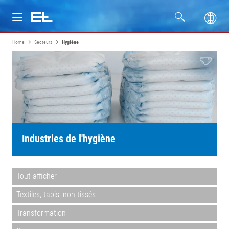
Home
Secteurs
Hygiène
Produits
Secteurs
Service
Entreprise
Industries de l'hygiène
Formation
Tout afficher
Textiles, tapis, non tissés
Transformation