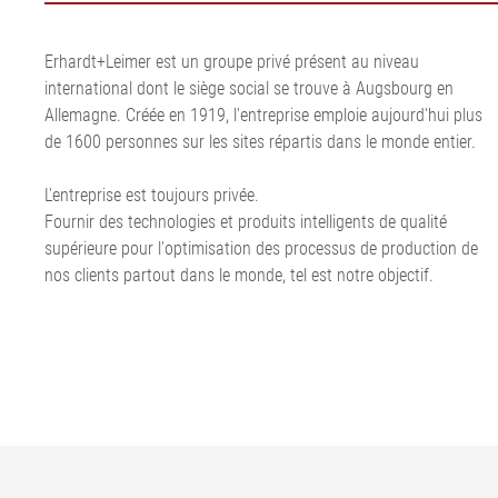
bande de transport
Installation d'étirage de film
ligne de calan
bande ELSCA
•
Défilement du feutre et de la
acier
Système de dét
Tout afficher
Erhardt+Leimer est un groupe privé présent au niveau
toile pour le papier
Installation de
métal ELMETA
international dont le siège social se trouve à Augsbourg en
Régulation de défilement du
corde textile
Inspection de 
Allemagne. Créée en 1919, l'entreprise emploie aujourd'hui plus
feutre et de la toile pour le
Installation d
pneumatiques
de 1600 personnes sur les sites répartis dans le monde entier.
papier
corde acier
ELSIS Inspecti
•
Ligne d'extrusi
film/papier
Tout afficher
L'entreprise est toujours privée.
Fournir des technologies et produits intelligents de qualité
supérieure pour l'optimisation des processus de production de
nos clients partout dans le monde, tel est notre objectif.