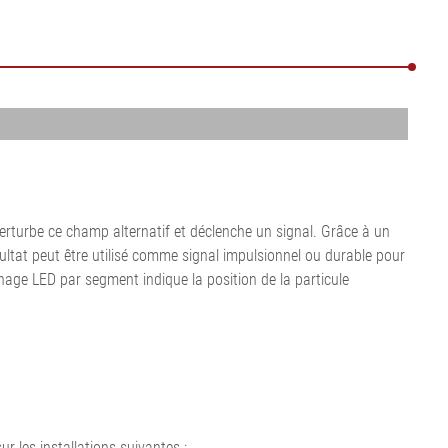
Tout afficher
•
•
Tout afficher
Tout afficher
erturbe ce champ alternatif et déclenche un signal. Grâce à un
ésultat peut être utilisé comme signal impulsionnel ou durable pour
hage LED par segment indique la position de la particule
r les installations suivantes :