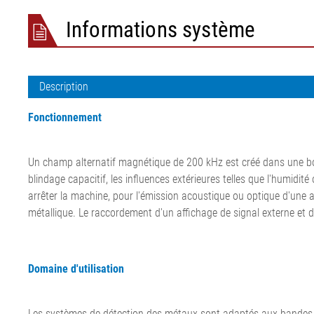
bande de transport
Installation d'étirage de film
ligne de calan
bande ELSCA
Informations système
•
Défilement du feutre et de la
acier
Système de dé
Tout afficher
toile pour le papier
Installation de
métal ELMET
Régulation de défilement du
corde textile
Inspection de 
feutre et de la toile pour le
Installation d
pneumatiques
Description
papier
corde acier
ELSIS Inspecti
•
Ligne d'extrusi
film/papier
Fonctionnement
Tout afficher
Un champ alternatif magnétique de 200 kHz est créé dans une bob
blindage capacitif, les influences extérieures telles que l'humidi
arrêter la machine, pour l'émission acoustique ou optique d'une a
métallique. Le raccordement d'un affichage de signal externe et d
Domaine d'utilisation
Les systèmes de détection des métaux sont adaptés aux bandes sèch