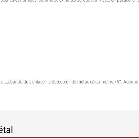
ion. La bande doit enlacer le détecteur de métauxd'au moins <5°. Aucune
Légende
1 = Rouleau de guidage | 2 = Déte
étal
Largeur de travail | NB = Largeur