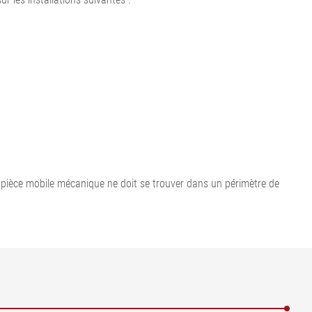
 pièce mobile mécanique ne doit se trouver dans un périmètre de
cteur de métaux | 3 = Système d'émission | AB =
 nominale