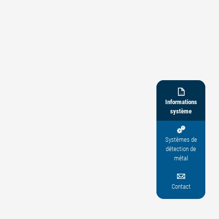

Informations
système

Systèmes de
détection de
métal

Contact