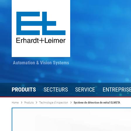
Automation & Vision Systems
PRODUITS
SECTEURS
SERVICE
ENTREPRIS
Home
Produits
Technologie d'inspection
Système de détection de métal ELMETA
Technique d'entraînement
Textiles, tapis, non tissés
Restez informé
Transformatio
Automatisatio