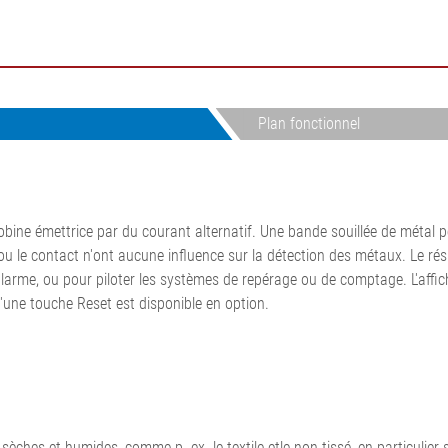
dres corde
N
Mesure et régulation de la
tection de
force de traction
 coupe de
A
Systèmes de mesure pour
surfaces de
pneumatiques
e découpe de
Systèmes de régulation de la
Plan fonctionnel
on de surface,
force de traction de la bande
on
pour carton ondulé
•
•
Système de mesure en ligne
Tout afficher
Tout afficher
du poids par unité de surface
ine émettrice par du courant alternatif. Une bande souillée de métal p
et de l'épaisseur ELTIM
té ou le contact n'ont aucune influence sur la détection des métaux. Le r
•
Tout afficher
larme, ou pour piloter les systèmes de repérage ou de comptage. L'affic
'une touche Reset est disponible en option.
es et humides, comme p. ex. le textile etle non-tissé, en particulier su