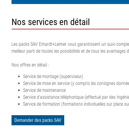
bande de transport
Installation d'étirage de film
ligne de calan
bande ELSCA
•
Défilement du feutre et de la
acier
Système de dét
Tout afficher
Nos services en détail
toile pour le papier
Installation de
métal ELMETA
Régulation de défilement du
corde textile
Inspection de 
feutre et de la toile pour le
Installation d
pneumatiques
papier
corde acier
ELSIS Inspecti
Les packs SAV Erhardt+Leimer vous garantissent un suivi complet
•
Ligne d'extrusi
film/papier
Tout afficher
meilleur parti de toutes les possibilités et de tous les avantages 
Nos offres en détail :
Service de montage (superviseur)
Service de mise en service (y compris les consignes donnée
Service de maintenance
Service d'assistance téléphonique (effectué par des Ingéni
Service de formation (formations individuelles sur place sur
Demander des packs SAV