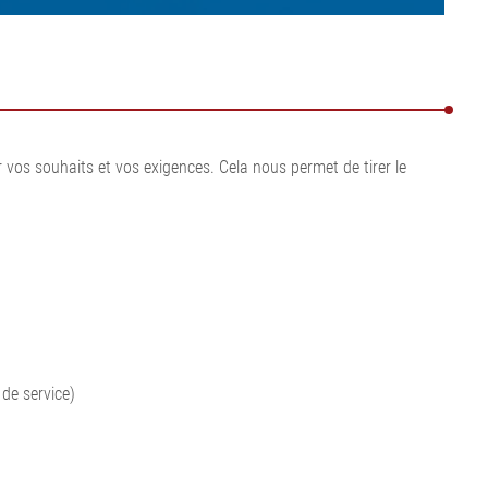
Tout afficher
•
•
Tout afficher
Tout afficher
vos souhaits et vos exigences. Cela nous permet de tirer le
 de service)