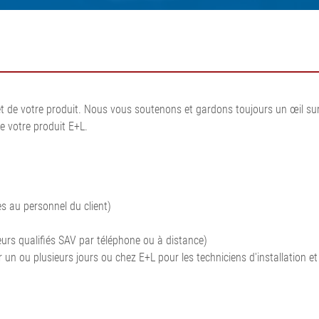
dres corde
N
Mesure et régulation de la
ection de
force de traction
 coupe de
Systèmes de mesure pour
surfaces de
pneumatiques
e découpe de
Systèmes de régulation de la
on de surface,
force de traction de la bande
 de votre produit. Nous vous soutenons et gardons toujours un œil sur 
on
pour carton ondulé
de votre produit E+L.
•
•
Système de mesure en ligne
Tout afficher
Tout afficher
du poids par unité de surface
et de l'épaisseur ELTIM
•
Tout afficher
s au personnel du client)
eurs qualifiés SAV par téléphone ou à distance)
 un ou plusieurs jours ou chez E+L pour les techniciens d'installation et