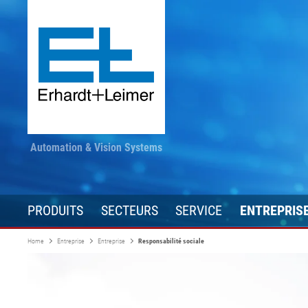
Automation & Vision Systems
PRODUITS
SECTEURS
SERVICE
ENTREPRIS
Home
Entreprise
Entreprise
Responsabilité sociale
Technique d'entraînement
Textiles, tapis, non tissés
Restez informé
Transformatio
Automatisatio