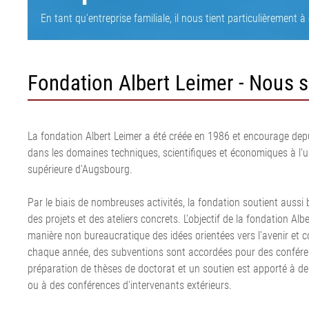
bande de transport
Installation d'étirage de film
ligne de calan
bande ELSCA
En tant qu'entreprise familiale, il nous tient particulièrement
•
Défilement du feutre et de la
acier
Système de dét
Tout afficher
toile pour le papier
Installation de
métal ELMETA
Régulation de défilement du
corde textile
Inspection de 
Fondation Albert Leimer - Nous s
feutre et de la toile pour le
Installation d
pneumatiques
papier
corde acier
ELSIS Inspecti
•
Ligne d'extrusi
film/papier
Tout afficher
La fondation Albert Leimer a été créée en 1986 et encourage depui
dans les domaines techniques, scientifiques et économiques à l'un
supérieure d'Augsbourg.
Par le biais de nombreuses activités, la fondation soutient aussi 
des projets et des ateliers concrets. L'objectif de la fondation Al
manière non bureaucratique des idées orientées vers l'avenir et c
chaque année, des subventions sont accordées pour des conféren
préparation de thèses de doctorat et un soutien est apporté à de
ou à des conférences d'intervenants extérieurs.