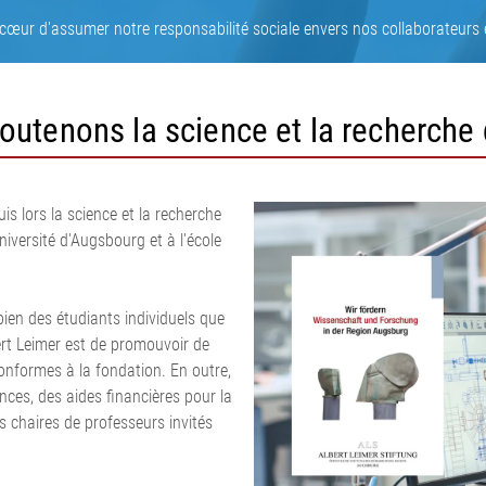
dres corde
N
Mesure et régulation de la
 à cœur d'assumer notre responsabilité sociale envers nos collaborateurs e
ection de
force de traction
 coupe de
Systèmes de mesure pour
surfaces de
pneumatiques
outenons la science et la recherche
e découpe de
Systèmes de régulation de la
on de surface,
force de traction de la bande
on
pour carton ondulé
•
•
Système de mesure en ligne
s lors la science et la recherche
Tout afficher
Tout afficher
du poids par unité de surface
iversité d'Augsbourg et à l'école
et de l'épaisseur ELTIM
•
Tout afficher
bien des étudiants individuels que
bert Leimer est de promouvoir de
onformes à la fondation. En outre,
ces, des aides financières pour la
s chaires de professeurs invités