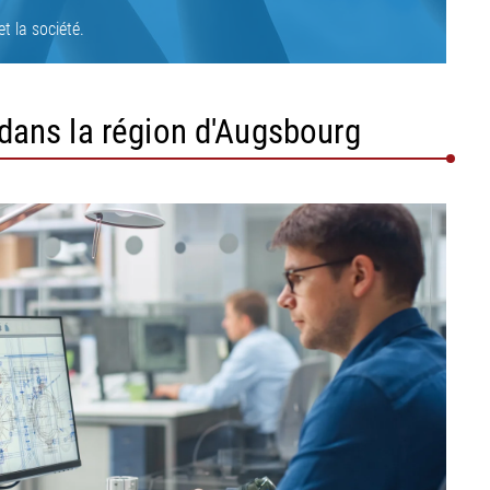
Tout afficher
•
•
t la société.
Tout afficher
Tout afficher
 dans la région d'Augsbourg