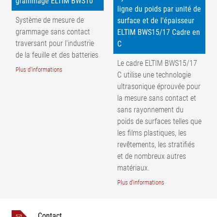
grammage ELTIM BWS10
ligne du poids par unité de
Système de mesure de
surface et de l'épaisseur
grammage sans contact
ELTIM BWS15/17 Cadre en
Légende
traversant pour l'industrie
C
de la feuille et des batteries
1 = rouleau de guidage | 2 = mesure du
Le cadre ELTIM BWS15/17
grammage | 3 = émetteur | 4 = récepteur |
Plus d'informations
C utilise une technologie
AB = Largeur de travail | NB = Largeur
ultrasonique éprouvée pour
nominale
la mesure sans contact et
sans rayonnement du
poids de surfaces telles que
les films plastiques, les
revêtements, les stratifiés
et de nombreux autres
matériaux.
Plus d'informations
Contact