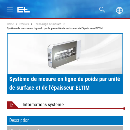
Home
Produits
Technologie de mesure
Produits
Système de mesure en ligne du poids par unité de surface et de l'épaisseur ELTIM
Secteurs
Service
Entreprise
Système de mesure en ligne du poids par unité
de surface et de l'épaisseur ELTIM
Formation
Informations système
Description