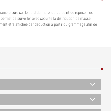
Tout afficher
•
•
Tout afficher
Tout afficher
anière sûre sur le bord du matériau au point de reprise. Les
rmet de surveiller avec sécurité la distribution de masse
alement être affichée par déduction à partir du grammage afin de