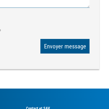
e
Envoyer message
Contact et SAV