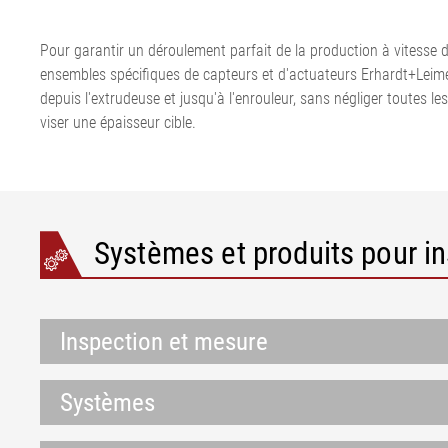
bande de transport
Installation d'étirage de film
ligne de calan
bande ELSCA
•
Défilement du feutre et de la
acier
Système de dét
Pour garantir un déroulement parfait de la production à vitesse d
Tout afficher
toile pour le papier
Installation de
métal ELMETA
ensembles spécifiques de capteurs et d'actuateurs Erhardt+Leime
Régulation de défilement du
corde textile
Inspection de 
depuis l'extrudeuse et jusqu'à l'enrouleur, sans négliger toutes 
feutre et de la toile pour le
Installation d
pneumatiques
viser une épaisseur cible.
papier
corde acier
ELSIS Inspecti
•
Ligne d'extrusi
film/papier
Tout afficher
Systèmes et produits pour ins
Inspection et mesure
Systèmes