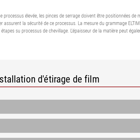
dres corde
N
Mesure et régulation de la
ection de
force de traction
e processus élevée, les pinces de serrage doivent être positionnées de m
 coupe de
Systèmes de mesure pour
r assurent la sécurité de ce processus. La mesure du grammage ELTIM pe
surfaces de
pneumatiques
les étapes su processus de chevillage. L'épaisseur de la matière peut ég
e découpe de
Systèmes de régulation de la
on de surface,
force de traction de la bande
on
pour carton ondulé
•
•
Système de mesure en ligne
Tout afficher
Tout afficher
du poids par unité de surface
et de l'épaisseur ELTIM
tallation d'étirage de film
•
Tout afficher