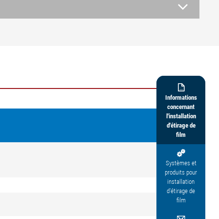

Informations
concernant
l'installation
d'étirage de
film

Systèmes et
produits pour
installation
d'étirage de
film
