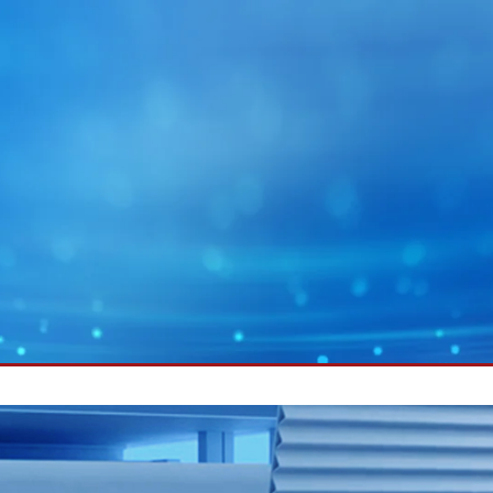
MY E+L
企業集團
圖形
幅面運作技術
電池
幅面除塵技