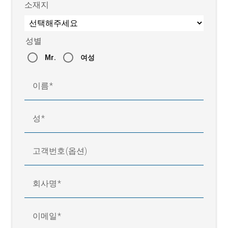
소재지
주변온도
+20 ~ +160 °C
보호등급
IP 67
성별
Mr.
여성
이름
성
고객번호(옵션)
회사명
이메일