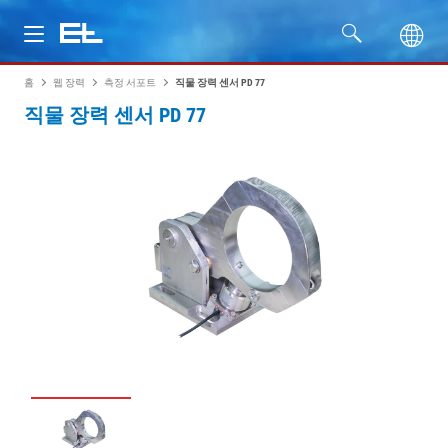
홈
웹 장력
측정 서포트
직물 장력 센서 PD 77
제품
직물 장력 센서 PD 77
산업
서비스
회사명