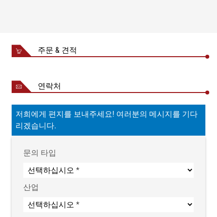
정확도 등급
1
히스테리시스
±0.15 %
비선형성
±0.15 %
주문 & 견적
재현도
±0.1 %
온도 계수
±0.05 % / 10 K
풀 브리지 스트레인
측정 원리
연락처
게이지
스트레인 게이지 브리지의
4x350 Ohm
저희에게 편지를 보내주세요! 여러분의 메시지를 기다
정격 저항
리겠습니다.
정격 특성값
2 mV / V
0~20 mV(FN 및 UB 10
출력 전압
V 기준)
문의 타입
1.1xFN(0~22 mV 및 UB
기계식 스톱
10 V)
산업
정격 측정 거리
타입에 따라 0.2~2mm
축방향 전단력
허용 안됨
운전 전압, 정격값
10V DC