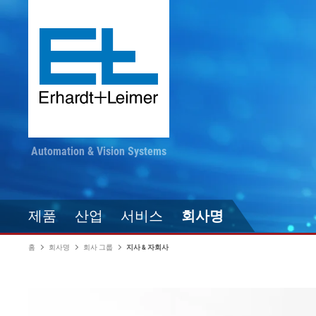
Automation & Vision Systems
제품
산업
서비스
회사명
홈
회사명
회사 그룹
지사 & 자회사
드라이브 기술
직물, 카펫, 플리스
최신 정보를 놓치지 마
컨버팅
자동화 기술