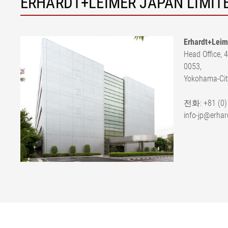
ERHARDT+LEIMER JAPAN LIMITE
Erhardt+Leim
Head Office, 
0053,
Yokohama-Cit
전화: +81 (0)
info-jp@erhar