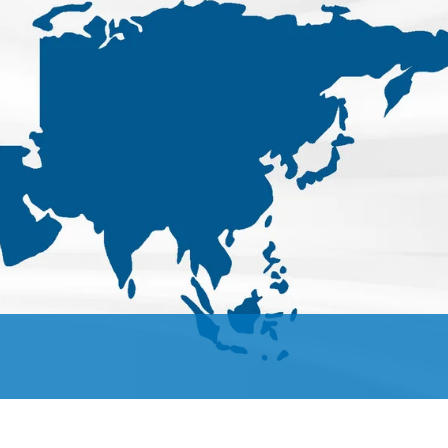
 자동화
주문
유럽 지사 & 자회사
라벨 인쇄기
웹 가이딩 시스템
코팅 시스템
비접촉식 골
•
견적
아메리카 지사 & 자회사
인스펙션 리와인더
타이어 웹 가이딩 시스템
캘린더 라인
닝
모두 보기
•
지금 등록하기
지사 & 자회사
디지털 프린팅 머신
골판지 웹 가이딩 시스템
슬리팅 머신
직물 시트 
모두 보기
•
•
웹 오프셋 인쇄기
직물 웹 가이딩 시스템
펀칭
ELCLEAN
모두 보기
모두 보기
플렉소 인쇄기 CI
타이어 웹 폭 컨트롤 시스
조립 시스템
•
템
모두 보기
•
MY E+L FAQs
회사명
모두 보기
철학
무
골판지
종이
품질
술
측정 기술
커팅 기술
린더 라인
연혁
코루게이터
제지기
•
린더 라인
션
사회적 책임
편물 및 스레드 카운팅 시
티슈 기계
직물 커팅 
모두 보기
•
팅 시스템
 시스템
스템
코팅 시스템
모두 보기
팅 시스템
웹 장력 측정 및 제어 시스
셀룰로스 
템 ELMETA
템
•
 인스펙션
타이어 측정시스템
모두 보기
검사, 필름/종이
골판지 웹 장력 컨트롤 시
•
스템
모두 보기
인라인 면중량 및 두께 측