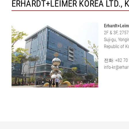
ERHARDT+LEIMER KOREA LTD., 
Erhardt+Leim
2F & 3F, 2757
Suji-gu, Yongi
Republic of 
전화: +82 70 
info-kr@erhar