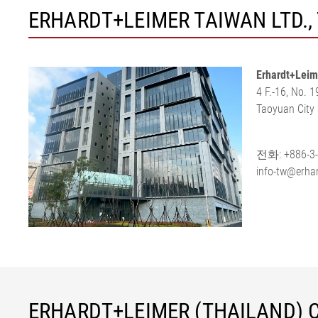
ERHARDT+LEIMER TAIWAN LTD.,
Erhardt+Leim
4 F.-16, No. 1
Taoyuan City
전화: +886-3
info-tw@erhar
ERHARDT+LEIMER (THAILAND) CO