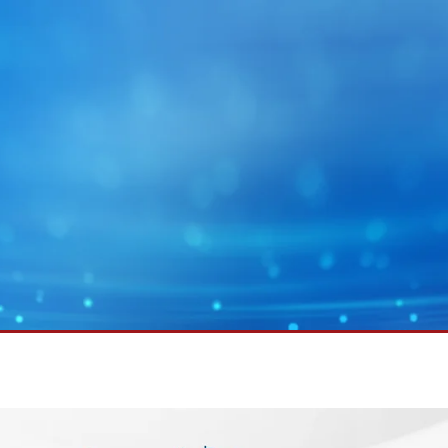
MY E+L
회사 그룹
그래픽
웹 가이딩 기술
배터리
웹 클리닝 