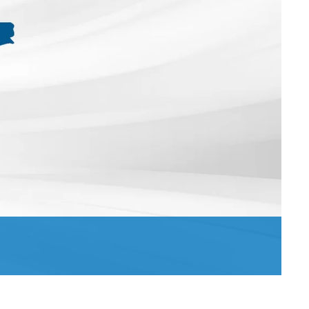
식
판지 웹 클리
아기 기저귀 기계
골판지 산업을 위한 기계
 / 프레스
여성 위생용품 기계
타이어 산업을 위한 기계
반품 및 수리
클리닝 시스템
성인용 기저귀 기계
섬유 산업용 기계
•
물휴지 기계
모두 보기
•
티슈 컨버팅 기계
모두 보기
•
•
서비스 툴
모두 보기
모두 보기
E+L 하이라이트
기타 산업
애프터 세일 문서
라벨 인쇄기
시스템
튜브 생산 시스템
•
•
모두 보기
모두 보기
드라이어
•
모두 보기