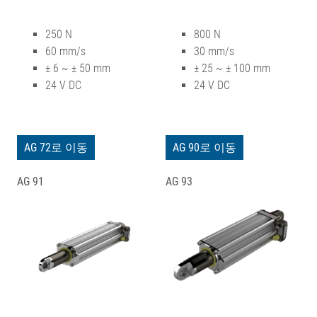
250 N
800 N
60 mm/s
30 mm/s
± 6 ~ ± 50 mm
± 25 ~ ± 100 mm
24 V DC
24 V DC
AG 72로 이동
AG 90로 이동
AG 91
AG 93