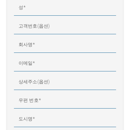
성
고객번호(옵션)
회사명
이메일
상세주소(옵션)
우편 번호
도시명