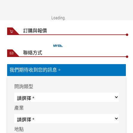
工作電壓標稱值
24 V DC
工作電壓標稱範圍
20 至 30 V DC
Loading
電力消耗
200 mA DC
訂購與報價
環境溫度
+10 至 +50 °C
序列介面（CAN 匯流排）電
5 V DC
平
聯絡方式
序列介面（CAN 匯流排）傳
250 kBaud（千波特）
輸速率
我們期待收到您的訊息。
尺寸
安裝套件面框
152x138.4 mm
為安裝套件預留的開口
121x111.5 mm
問詢類型
配備用於現場安裝的外殼
180x190x95 mm
安裝套件防護等級（在已安
IP 54
產業
裝狀態下）
配備現場安裝外殼時的防護
IP 54
等級
地點
DO 2000 重量
0.55 kg