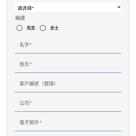
DO 2001 重量
1.3 kg
操作語言
德語、英語、法語、
稱謂
義大利語、西班牙語、
先生
女士
葡萄牙語
名字
姓氏
客戶編號（選填）
公司
電子郵件