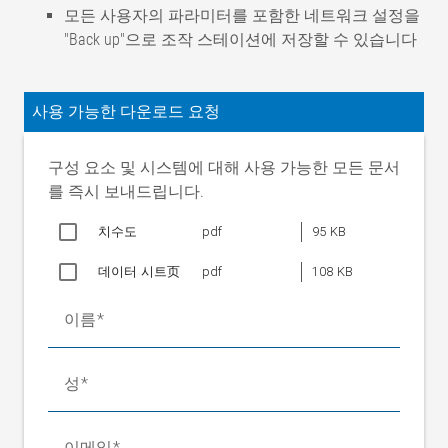
모든 사용자의 파라미터를 포함한 네트워크 설정을
"Back up"으로 조작 스테이션에 저장할 수 있습니다
운전 전압, 정격값
24V DC
운전 전압 정격범위
20~30V DC
사용 가능한 다운로드 요청
소비전류
200 mA DC
주변온도
+10 ~ +50 °C
구성 요소 및 시스템에 대해 사용 가능한 모든 문서
시리얼 인터페이스(CAN 버
를 즉시 보내드립니다.
5V DC
스) 레벨
치수도
pdf
95 KB
시리얼 인터페이스(CAN 버
250 kBaud
스) 전송속도
데이터 시트页
pdf
108 KB
치수
프런트 프레임 마운팅 키트
152x138.4mm
이름
마운팅 키트를 위한 설치구
121x111.5mm
멍
성
현장 설치를 위한 하우징 포
180x190x95mm
함
마운팅 키트 보호등급(장착
이메일