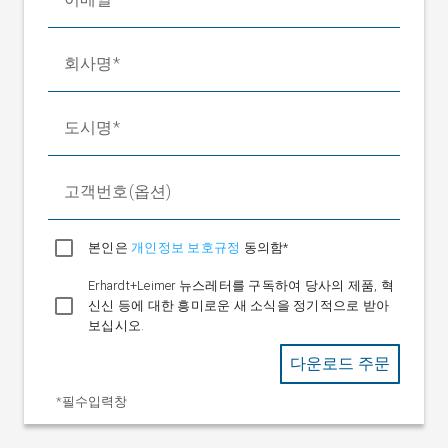
IP 54
된 상태 기준)
현장 설치용 하우징 포함 시
IP 54
보호등급
회사명
중량 DO 2000
0.55kg
중량 DO 2001
1.3kg
도시명
조작 언어
독일어, 영어, 프랑스어,
이탈리아어, 스페인어,
고객번호(옵션)
포르투갈어
본인은
개인정보 보호규정
동의함*
Erhardt+Leimer 뉴스레터를 구독하여 당사의 제품, 혁
신신 등에 대한 흥미로운 새 소식을 정기적으로 받아
보십시오.
다운로드 주문
*필수입력창