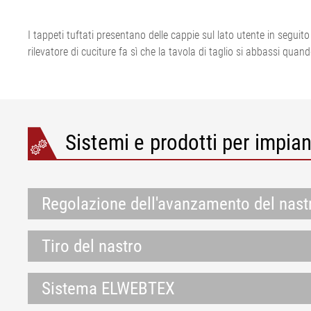
trasportatori
fogli di plastica
Impianto di tag
Sistema segnal
•
Avanzamento di feltri & tele
tortiglia tessile
metalli ELMET
I tappeti tuftati presentano delle cappie sul lato utente in seguit
Visualizza tutto
per la carta
Impianti di tagl
Ispezione della
rilevatore di cuciture fa sì che la tavola di taglio si abbassi quan
Tenditori per feltri e tele per
di acciaio
pneumatici
la carta
Linea di estrus
ELSIS Ispezione
•
pellicola/carta
Visualizza tutto
Sistemi e prodotti per impian
Regolazione dell'avanzamento del nast
Tiro del nastro
Sistema ELWEBTEX