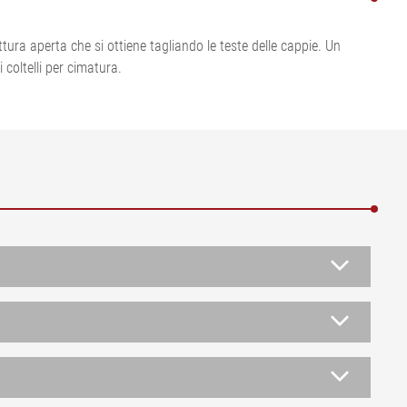
Visualizza tutto
da IA ELWARP
•
•
ttura aperta che si ottiene tagliando le teste delle cappie. Un
Visualizza tutto
Visualizza tutto
 coltelli per cimatura.