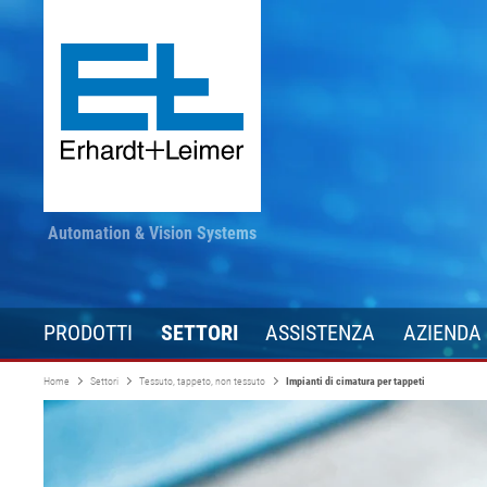
Automation & Vision Systems
PRODOTTI
SETTORI
ASSISTENZA
AZIENDA
Home
Settori
Tessuto, tappeto, non tessuto
Impianti di cimatura per tappeti
Tecnologia di azionamento
Tessuto, tappeto, non
Rimangano informati
Converting
Tecnologia di