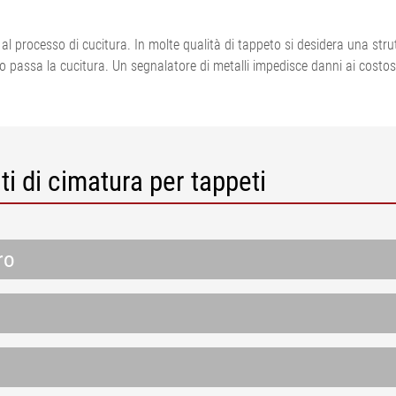
lio per
atore di
regolazione del tiro del
legno
controllato 
A
nastro
o al processo di cucitura. In molte qualità di tappeto si desidera una stru
io per tortiglia
 superficie di
Sistemi di misurazione per
do passa la cucitura. Un segnalatore di metalli impedisce danni ai costosi
pneumatici
ione
 superficiale,
Sistemi per la regolazione del
•
tiro del nastro per cartone
Visualizza tutto
•
ondulato
Visualizza tutto
Sistema di misurazione in
ti di cimatura per tappeti
linea del peso per unità di
superficie e dello spessore
ELTIM
•
ro
Visualizza tutto