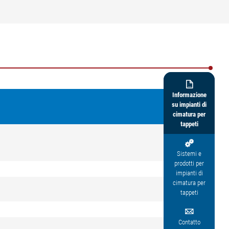

Informazione
su impianti di
cimatura per
tappeti

Sistemi e
prodotti per
impianti di
cimatura per
tappeti

Contatto