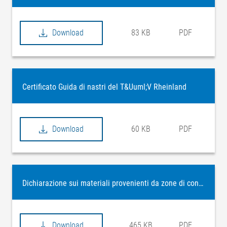
Download
83 KB
PDF
Certificato Guida di nastri del T&Uuml;V Rheinland
Download
60 KB
PDF
Dichiarazione sui materiali provenienti da zone di conflitto
Download
465 KB
PDF