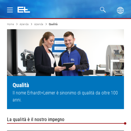
Home
Azienda
Azienda
Qualità
Prodotti
Settori
Assistenza
Azienda
Qualità
Il nome Erhardt+Leimer è sinonimo di qualità da oltre 100
anni.
La qualità è il nostro impegno