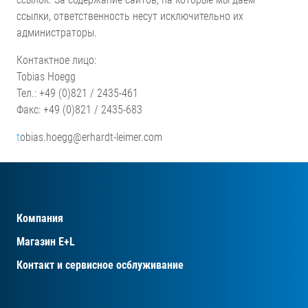
ссылки, ответственность несут исключительно их
администраторы.
Контактное лицо:
Tobias Hoegg
Тел.: +49 (0)821 / 2435-461
Факс: +49 (0)821 / 2435-683
t
obias.hoegg@erhardt-leimer.com
Компания
Магазин E+L
Контакт и сервисное осблуживание