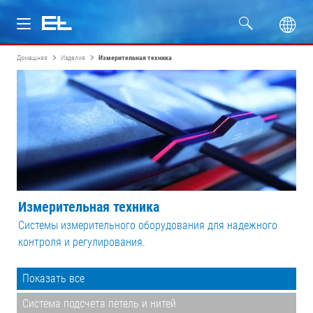
Домашняя
Изделия
Измерительная техника
Изделия
Отрасли
Сервис
Компания
Измерительная техника
Системы измерительного оборудования для надежного
контроля и регулирования.
Показать все
Система подсчета петель и нитей