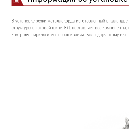
ленты
экструзии
металлокорд
полотном EL
Ход сукна и сетки для
Пакетная машина
Установка ре
Металлодетек
бумаги
Установка растяжения
текстильного
Контроль пов
В установке резки металлокорда изготовленный в каландре
Натяжение сукна и сетки
пленки
Установка ре
ELSIS Контро
структуры в готовой шине. E+L поставляет все компоненты
•
для бумаги
металлокорд
поверхности, 
контроля ширины и мест сращивания. Благодаря этому выпо
Показать все
•
Экструзионна
бумага
Показать все