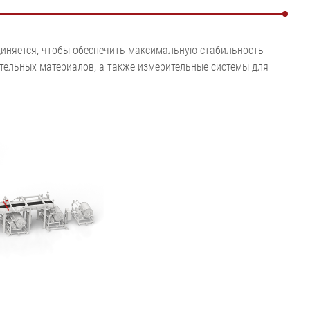
Показать все
•
игиенической
Показать все
я установка
единяется, чтобы обеспечить максимальную стабильность
ушки
ительных материалов, а также измерительные системы для
•
Показать все