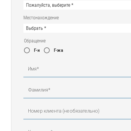
Местонахождение
Обращение
Г-н
Г-жа
Имя
Фамилия
Номер клиента (необязательно)