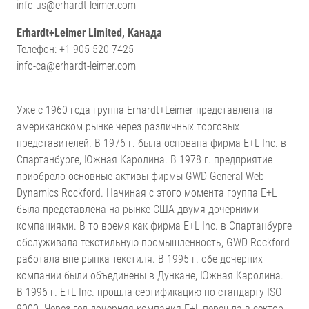
info-us@erhardt-leimer.com
Erhardt+Leimer Limited, Канада
Телефон: +1 905 520 7425
info-ca@erhardt-leimer.com
Уже с 1960 года группа Erhardt+Leimer представлена на
американском рынке через различных торговых
представителей. В 1976 г. была основана фирма E+L Inc. в
Спартанбурге, Южная Каролина. В 1978 г. предприятие
приобрело основные активы фирмы GWD General Web
Dynamics Rockford. Начиная с этого момента группа E+L
была представлена на рынке США двумя дочерними
компаниями. В то время как фирма E+L Inc. в Спартанбурге
обслуживала текстильную промышленность, GWD Rockford
работала вне рынка текстиля. В 1995 г. обе дочерних
компании были объединены в Дункане, Южная Каролина.
В 1996 г. E+L Inc. прошла сертификацию по стандарту ISO
9000. Через год дочерняя компания E+L перешла в сектор