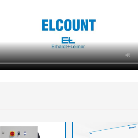
Легенда
1= матрична
область обз
AB = рабоча