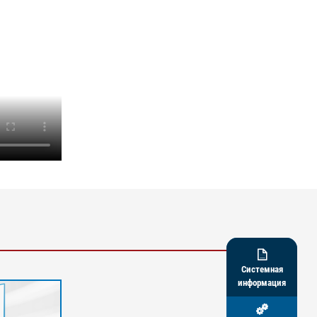
я камера | 2 = область обзора | 3 =
ора, увелич. | 4 = направляющий валик |
я ширина | p = плотность петель и нитей

Системная
информация
