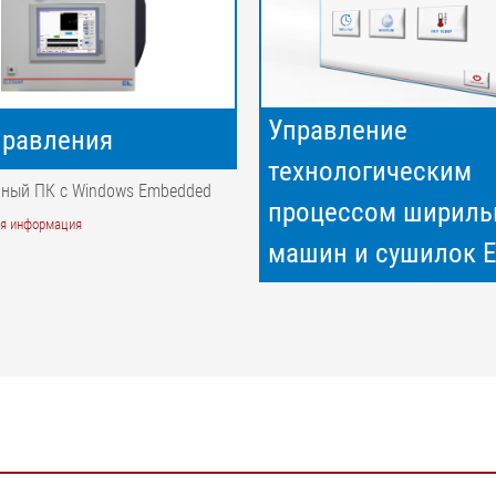
Управление
правления
технологическим
ный ПК с Windows Embedded
процессом шириль
ая информация
машин и сушилок 