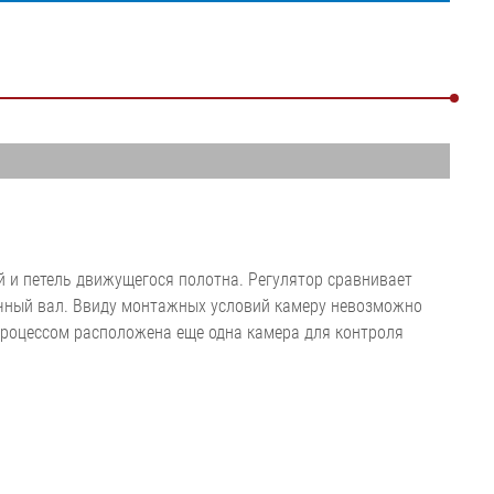
Показать все
•
игиенической
Показать все
я установка
ушки
•
Показать все
й и петель движущегося полотна. Регулятор сравнивает
очный вал. Ввиду монтажных условий камеру невозможно
 процессом расположена еще одна камера для контроля