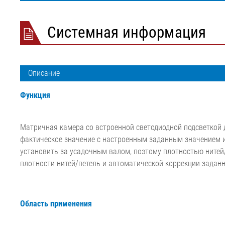
ленты
экструзии
металлокорд
полотном EL
Ход сукна и сетки для
Пакетная машина
Установка ре
Металлодетек
Системная информация
бумаги
Установка растяжения
текстильного
Контроль пов
Натяжение сукна и сетки
пленки
Установка ре
ELSIS Контро
•
для бумаги
металлокорд
поверхности, 
Показать все
•
Экструзионна
бумага
Описание
Показать все
Функция
Матричная камера со встроенной светодиодной подсветкой д
фактическое значение с настроенным заданным значением 
установить за усадочным валом, поэтому плотностью нитей/
плотности нитей/петель и автоматической коррекции заданн
Область применения