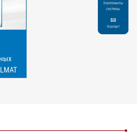
Компоненты
системы

Контакт
ных
ELMAT