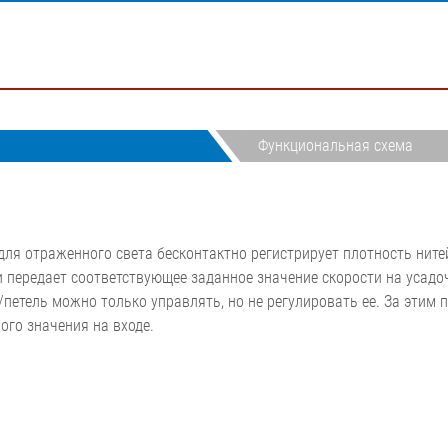
•
а
SCAN
Системы измерения и
санитарно-г
Показать все
зки
тор ELMETA
регулировки усилия на
бумаги
 корда
ерхности шин
полотне
Меловальна
зки
ль
Системы измерения шин
Установка с
а
пленка/
Системы регулировки
целлюлозы
я линия
натяжения полотна
Функциональная схема
•
•
гофрокартона
Показать все
Показать все
Система измерения
плотности и толщины в
линии ELTIM
ля отраженного света бесконтактно регистрирует плотность ните
•
Показать все
и передает соответствующее заданное значение скорости на усад
петель можно только управлять, но не регулировать ее. За этим
ого значения на входе.