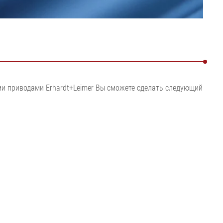
Показать все
•
игиенической
Показать все
я установка
ушки
•
Показать все
и приводами Erhardt+Leimer Вы сможете сделать следующий