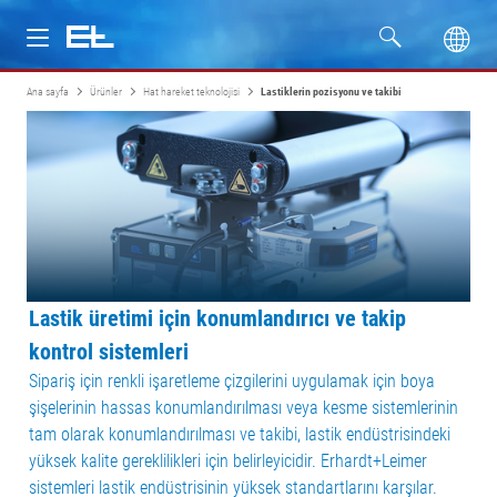
Ana sayfa
Ürünler
Hat hareket teknolojisi
Lastiklerin pozisyonu ve takibi
Ürünler
Sektörler
Servis
Firma
Lastik üretimi için konumlandırıcı ve takip
kontrol sistemleri
Sipariş için renkli işaretleme çizgilerini uygulamak için boya
şişelerinin hassas konumlandırılması veya kesme sistemlerinin
tam olarak konumlandırılması ve takibi, lastik endüstrisindeki
yüksek kalite gereklilikleri için belirleyicidir. Erhardt+Leimer
sistemleri lastik endüstrisinin yüksek standartlarını karşılar.