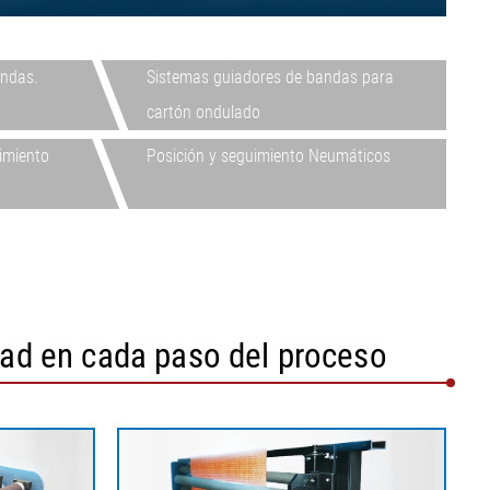
Mostrar todo
Mostrar todo
•
Mostrar todo
andas.
Sistemas guiadores de bandas para
cartón ondulado
imiento
Posición y seguimiento Neumáticos
dad en cada paso del proceso