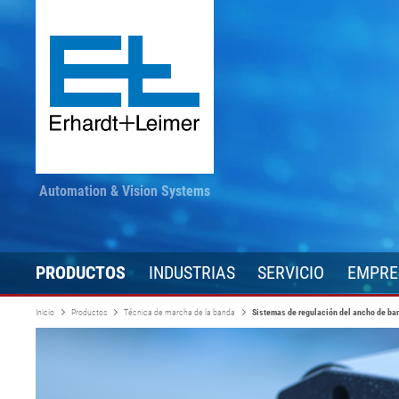
Automation & Vision Systems
PRODUCTOS
INDUSTRIAS
SERVICIO
EMPRE
Inicio
Productos
Técnica de marcha de la banda
Sistemas de regulación del ancho de b
Técnica de accionamiento
Textil, moquetas, vellón
Manténgase informado
Converting
Técnica de au