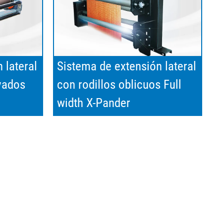
 lateral
Sistema de extensión lateral
vados
con rodillos oblicuos Full
width X-Pander