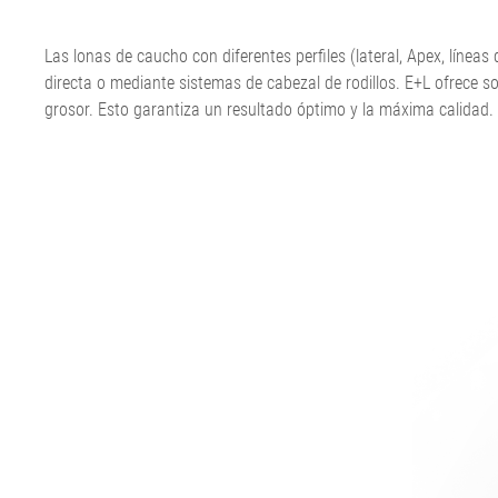
marcha de la cinta
Línea de estiramiento de
Máquina corta
banda ELSCA
Guiado de fieltros y telas
láminas
cordones textil
Sistema detect
Las lonas de caucho con diferentes perfiles (lateral, Apex, línea
•
Papel
Máquina corta
ELMETA
directa o mediante sistemas de cabezal de rodillos. E+L ofrece so
Mostrar todo
Tensor de fieltro y papel.
de acero
Neumáticos. In
grosor. Esto garantiza un resultado óptimo y la máxima calidad.
Papel
Línea de extru
superficie
•
ELSIS Inspecci
Mostrar todo
superficies, lá