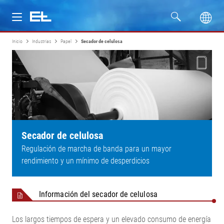
Inicio
Industrias
Papel
Secador de celulosa
Productos
Industrias
Servicio
Empresa
Secador de celulosa
Regulación de marcha de banda para un mayor
rendimiento y un mínimo de desperdicios
Información del secador de celulosa
Los largos tiempos de espera y un elevado consumo de energía