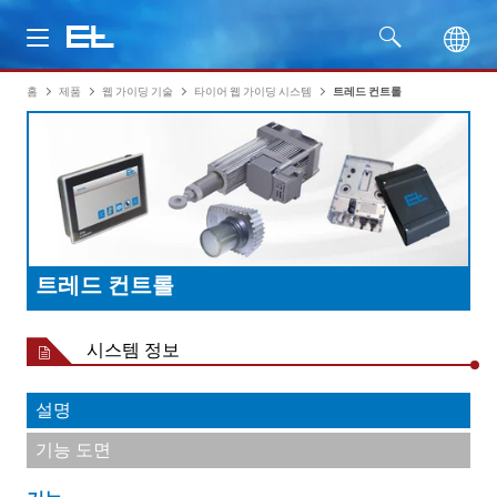
홈
제품
웹 가이딩 기술
타이어 웹 가이딩 시스템
트레드 컨트롤
제품
산업
서비스
트레드 컨트롤
회사명
시스템 정보
설명
기능 도면