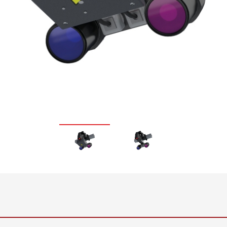
Oluklu mukavva ürün hattı
enetimi
gerilimi regülasyon sistemleri
ntrolü,
ELTIM Inline Yüzey Ağırlığı ve
Kalınlık Ölçüm Sistemi
•
•
Hepsini göster
Hepsini göster