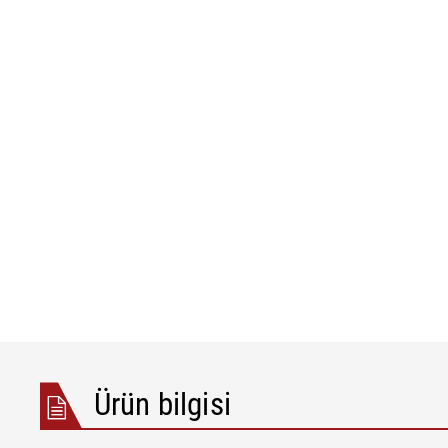
Kağıt için keçe ve elek gerilimi
ELMETA
•
Lastik düzey d
Hepsini göster
ELSIS Yüzey Ko
Folyo/Kağıt
Ürün bilgisi