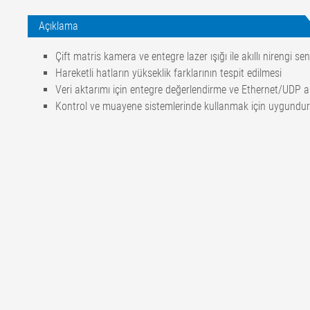
Açıklama
Çift matris kamera ve entegre lazer ışığı ile akıllı nirengi se
Hareketli hatların yükseklik farklarının tespit edilmesi
Veri aktarımı için entegre değerlendirme ve Ethernet/UDP ar
Kontrol ve muayene sistemlerinde kullanmak için uygundur
Ölçüm aralığı
X yönü (genişlik)
350 mm
Z yönü (kalınlık)
30 mm
Ölçüm mesafesi
(Ölçüm aralığının ortasına)
335 mm
Çözünürlük
X yönü (genişlik)
0,1 mm
Z yönü (kalınlık)
0,001 mm
Ölçüm doğruluğu
X yönü (genişlik)
+/- 0,2 mm