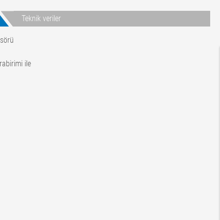
Teknik veriler
nsörü
abirimi ile