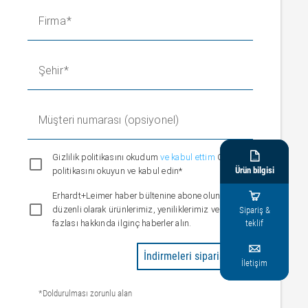
Firma
Şehir
Müşteri numarası (opsiyonel)

Gizlilik politikasını okudum
ve kabul ettim
Gizlilik
Ürün bilgisi
politikasını okuyun ve kabul edin*

Erhardt+Leimer haber bültenine abone olun ve
düzenli olarak ürünlerimiz, yeniliklerimiz ve daha
Sipariş &
teklif
fazlası hakkında ilginç haberler alın.

İndirmeleri sipariş edin
İletişim
*Doldurulması zorunlu alan