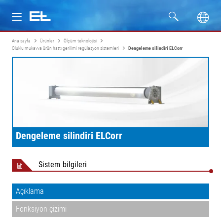
Ana sayfa
Ürünler
Ölçüm teknolojisi
Ürünler
Oluklu mukavva ürün hattı gerilimi regülasyon sistemleri
Dengeleme silindiri ELCorr
Sektörler
Servis
Firma
Dengeleme silindiri ELCorr
Sistem bilgileri
Açıklama
Fonksiyon çizimi