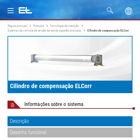
Página principal
Produtos
Tecnologia de medição
Produtos
Sistemas de controle de tensão da banda papelão ondulado
Cilindro de compensação ELCorr
Setores
Assistência
Empresa
Cilindro de compensação ELCorr
Informações sobre o sistema
Descrição
Desenho funcional