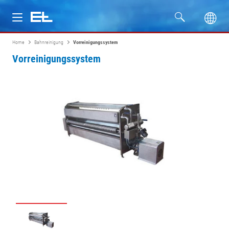
Home
Bahnreinigung
Vorreinigungssystem
Produkte
Vorreinigungssystem
Branchen
Service
Unternehmen