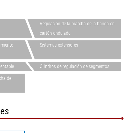
Mostrar todo
Mostrar todo
•
Mostrar todo
Regulación de la marcha de la banda en
cartón ondulado
imiento
Sistemas extensores
ientable
Cilindros de regulación de segmentos
cha de
des