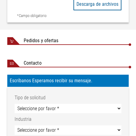
Descarga de archivos
Certificado NRTL CU 72170613 03
(AG 90)
*Campo obligatorio
Certificado NRTL CU 72170249 03
(DO 32)
Clase de protección
IP 54
Pedidos y ofertas
Contacto
Escríbanos Esperamos recibir su mensaje.
Tipo de solicitud
Industria