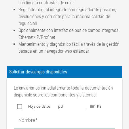
con línea o contrastes de color
Regulador digital integrado con regulador de posición,
revoluciones y corriente para la máxima calidad de
regulación
Opcionalmente con interfaz de bus de campo integrada
Ethernet/IP/Profinet
Mantenimiento y diagnóstico fácil a través de la gestión
basada en un navegador web estándar
Precisión de
< ±0,2 mm (dependiendo del
regulación
material)
Solicitar descargas disponibles
Frecuencia de error
Máx. 2 Hz
Recorrido de ajuste
Le enviaremos inmediatamente toda la documentación
±25/50/75/100 mm
nominal
disponible sobre los componentes y sistemas.
Velocidad de ajuste
30 mm/s
nominal
Hoja de datos
pdf
881 KB
Fuerza de ajuste
800 N
Nombre
nominal
Temperatura