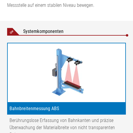
Messstelle auf einem stabilen Niveau bewegen.
Breitenmessung mit CCD-Kameras
Systemkomponenten
Legende
AB = Arbeitsbreite (Bandbreite) | MB = Messbereich | NB =
Nennbreite |X1 = Abstand Bahnoberfläche – Kameras | X2 =
Abstand Kameras | α = Winkel Bahnoberfläche – Kamera | ⁠β =
Winkel Bahnoberfläche – Lichtsender | 1 = Lichtsender | 2 =
CCD-Zeilenkamera | 3 = Leitwalze
Bahnbreitenmessung ABS
Berührungslose Erfassung von Bahnkanten und präzise
Breitenmessung mit Breitbandsensor FE 46
Überwachung der Materialbreite von nicht transparenten