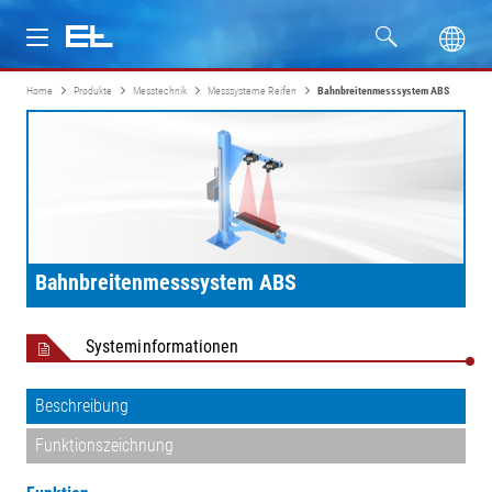
Home
Produkte
Messtechnik
Messsysteme Reifen
Bahnbreitenmesssystem ABS
Produkte
Branchen
Service
Bahnbreitenmesssystem ABS
Unternehmen
Systeminformationen
Beschreibung
Funktionszeichnung