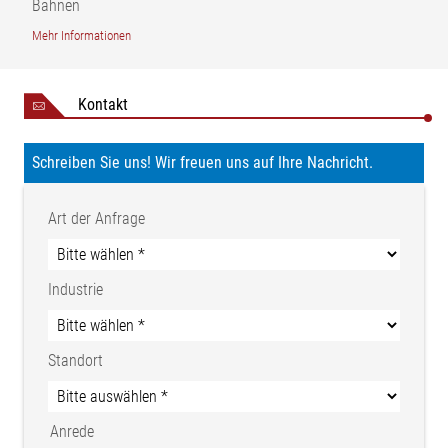
Bahnen
Mehr Informationen
Kontakt
Legende
Schreiben Sie uns! Wir freuen uns auf Ihre Nachricht.
AB = Arbeitsbreite (Bandbreite) | MBGmin = Messbereich
Gesamt min. | MBGmax = Messbereich Gesamt max. | NB =
Art der Anfrage
Nennbreite | X1 = Abstand Sensoren (Mitte Messbereich) | 1 =
Leitwalze | 2 = Breitbandsensor FE 46 | BSn = Breite Streifen 1 -
n
Industrie
Breitenmessung mit Breitbandsensor FR 60
Standort
Anrede