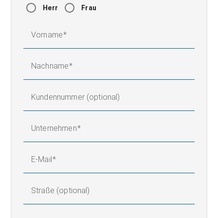
Herr
Frau
Legende
Vorname
AB = Arbeitsbreite (Bandbreite) | MBGmin = Messbereich
Nachname
Gesamt min. | MBGmax = Messbereich Gesamt max. | NB =
Nennbreite | X1 = Abstand Sensoren (Mitte Messbereich) | 1 =
Leitwalze | 2 = Breitbandsensor FR 60 | BSn = Breite Streifen 1 -
Kundennummer (optional)
n
Unternehmen
E-Mail
Straße (optional)