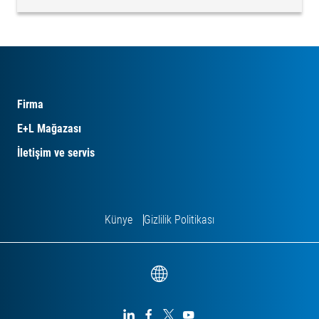
Firma
E+L Mağazası
İletişim ve servis
Künye
Gizlilik Politikası



