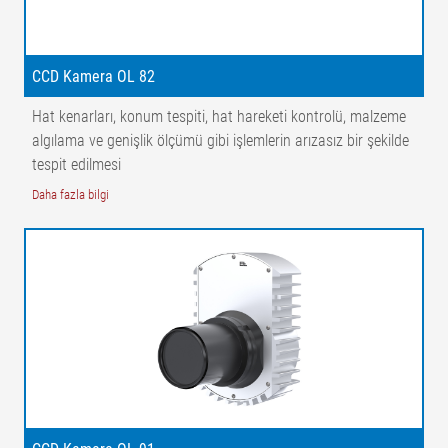
genişlik | X1 = Mesafe ağ yüzeyi - kameralar | X2 = Ağ yüzeyi ile
ışık yayıcı arasındaki mesafe | X3 = Mesafe kameraları | α = Açı
ağ yüzeyi - kamera | β⁠ = Açı ağ yüzeyi - ışık yayıcı | 1 = Işık
CCD Kamera OL 82
yayıcı | 2 = CCD çizgi tarama kamerası | 3 = Kılavuz merdane
Hat kenarları, konum tespiti, hat hareketi kontrolü, malzeme
algılama ve genişlik ölçümü gibi işlemlerin arızasız bir şekilde
tespit edilmesi
Daha fazla bilgi