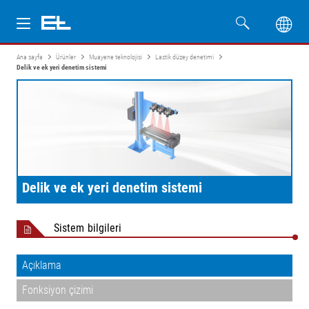
Ana sayfa
Ürünler
Muayene teknolojisi
Lastik düzey denetimi
Ürünler
Delik ve ek yeri denetim sistemi
Sektörler
Servis
Firma
Delik ve ek yeri denetim sistemi
Sistem bilgileri
Açıklama
Fonksiyon çizimi