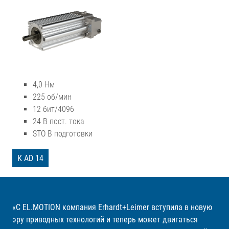
4,0 Нм
225 об/мин
12 бит/4096
24 В пост. тока
STO В подготовки
К AD 14
«С EL.MOTION компания Erhardt+Leimer вступила в новую
эру приводных технологий и теперь может двигаться