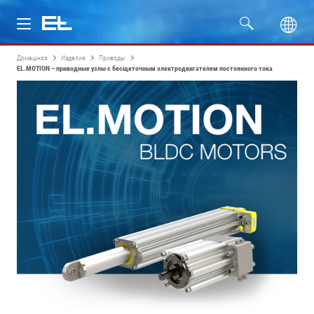
Домашняя
Изделия
Приводы
Изделия
EL.MOTION – приводные узлы с бесщеточным электродвигателем постоянного тока
Отрасли
Сервис
Компания