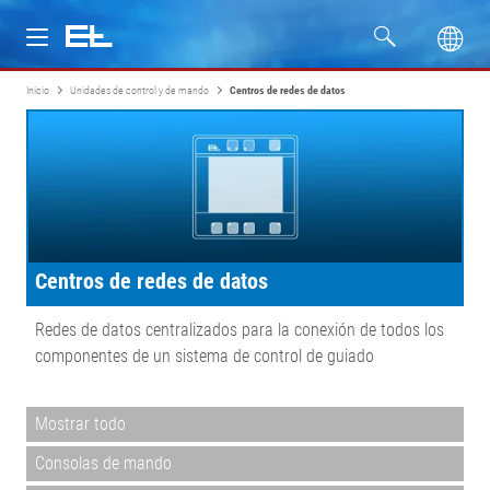
Inicio
Unidades de control y de mando
Centros de redes de datos
Productos
Industrias
Servicio
Centros de redes de datos
Empresa
Redes de datos centralizados para la conexión de todos los
componentes de un sistema de control de guiado
Mostrar todo
Consolas de mando