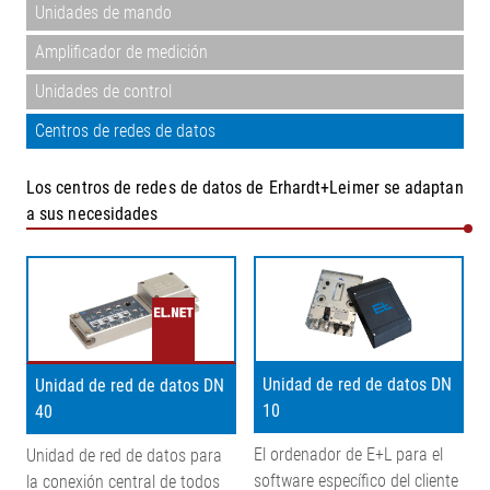
Unidades de mando
Amplificador de medición
Unidades de control
Centros de redes de datos
Los centros de redes de datos de Erhardt+Leimer se adaptan
a sus necesidades
Unidad de red de datos DN
Unidad de red de datos DN
10
40
El ordenador de E+L para el
Unidad de red de datos para
software específico del cliente
la conexión central de todos