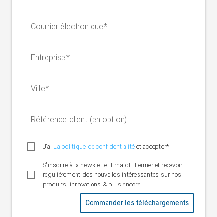
14 V (valeur maximale admissible)
Tension de sortie
Courrier électronique
0 à 10 mV (avec puissance
Plage nominale
nominale et alimentation de pont
Entreprise
10 V)
max 0 à 18 mV (pour une
Zone
puissance nominale de 1,8 et
Ville
alimentation de pont de 10 V)
Butée mécanique
1,2 à 1,8 FN selon le type
Référence client (en option)
Charge utile
1,2 à 1,8 FN
Charge limite
10 x FN
Cours nominal de
J’ai
La politique de confidentialité
et accepter*
0,15 à 0,25 mm selon le type
mesure
S'inscrire à la newsletter Erhardt+Leimer et recevoir
Plage de
régulièrement des nouvelles intéressantes sur nos
température
- 10 à + 60 °C
produits, innovations & plus encore
nominale
Commander les téléchargements
Plage de