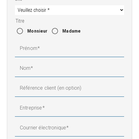
ø d
nominale
Type
min.
max.
(mm)
FN par
(mm)
(mm)
rouleau
Titre
(N)
PD
Monsieur
Madame
60
150
300
50
100
200
4006
PD
Prénom
80
200
400
100
200
400
4008
PD
100
250
500
100
200
400
Nom
4010
PD
120
400
600
200
400
600
4012
Référence client (en option)
Entreprise
Surface de
rouleau PD
40
Courrier électronique
Index des
Surface
surfaces