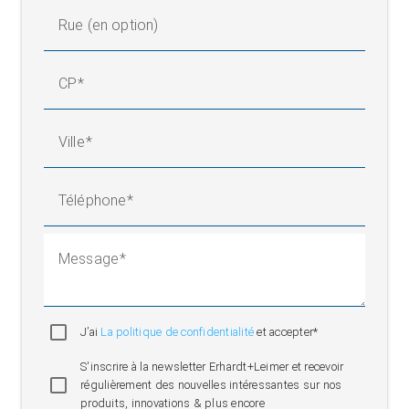
01
Sans rugosité Ra 3,2 (standard)
Rue (en option)
02
Embobiné de liège caoutchouté
Grenaillage fin au corindon de verre Ra 6,3,
CP
03
anodisé dur, épaisseur de couche 30 μm 450
HV
Anodisé dur, Ra 3,2, épaisseur de couche 30
Ville
04
µm 450 HV
Téléphone
Message
J’ai
La politique de confidentialité
et accepter*
S'inscrire à la newsletter Erhardt+Leimer et recevoir
régulièrement des nouvelles intéressantes sur nos
produits, innovations & plus encore