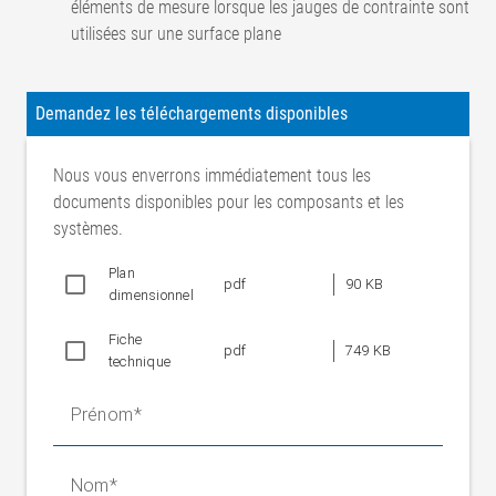
éléments de mesure lorsque les jauges de contrainte sont
utilisées sur une surface plane
Classe de précision
1
Valeur
Demandez les téléchargements disponibles
caractéristique
1m V/V
nominale
Nous vous enverrons immédiatement tous les
(sensibilité)
documents disponibles pour les composants et les
Défaut combiné
< 1 %
systèmes.
Tolérance de valeur
0,20%
caractéristique
Plan
pdf
90 KB
dimensionnel
Pont complet de jauge de
Principe de mesure
contrainte
Fiche
pdf
749 KB
Résistance nominale
technique
du pont de jauge de
700 ohms
contrainte
Prénom
Tension
d'alimentation du
10 V (valeur nominale)
Nom
pont