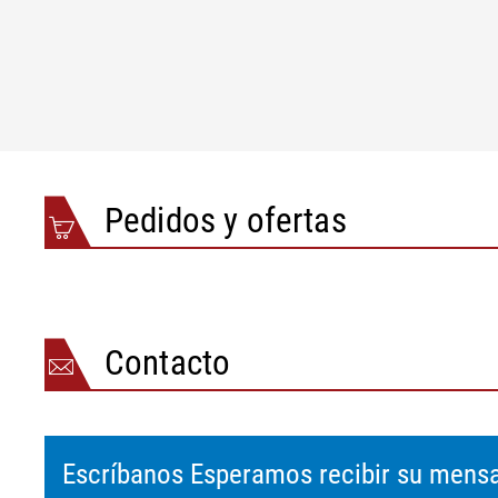
Tabla de selección
Tipo
DO 4221
Carcasa para montaje de campo
DO 4222
Montaje en tablero frontal
Pedidos y ofertas
Contacto
Escríbanos Esperamos recibir su mensa