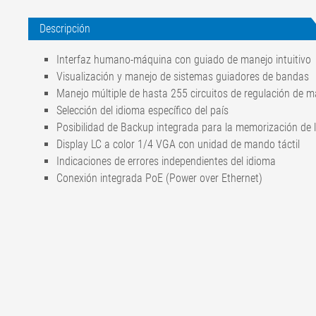
Descripción
Interfaz humano-máquina con guiado de manejo intuitivo
Visualización y manejo de sistemas guiadores de bandas
Manejo múltiple de hasta 255 circuitos de regulación de 
Selección del idioma específico del país
Posibilidad de Backup integrada para la memorización de l
Display LC a color 1/4 VGA con unidad de mando táctil
Indicaciones de errores independientes del idioma
Conexión integrada PoE (Power over Ethernet)
Tensión de
Power over Ethernet, 48 V CC
servicio
Consumo de
200 mA CC
corriente
Dimensiones del
montaje en
100 x 100 x 34 mm
tablero frontal