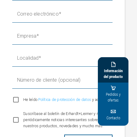
Correo electrónico
Empresa
Localidad

Información
del producto
Número de cliente (opcional)

Pedidos y
He leído
Política de protección de datos
y aceptar*
ofertas

Suscríbase al boletín de Erhardt+Leimer y reciba
Contacto
periódicamente noticias interesantes sobre
nuestros productos, novedades y mucho más.