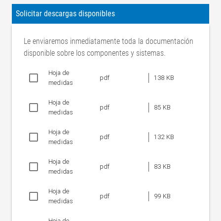
Solicitar descargas disponibles
Le enviaremos inmediatamente toda la documentación
disponible sobre los componentes y sistemas.
Hoja de
pdf
138 KB
medidas
Hoja de
pdf
85 KB
medidas
Hoja de
pdf
132 KB
medidas
Hoja de
pdf
83 KB
medidas
Hoja de
pdf
99 KB
medidas
Hoja de