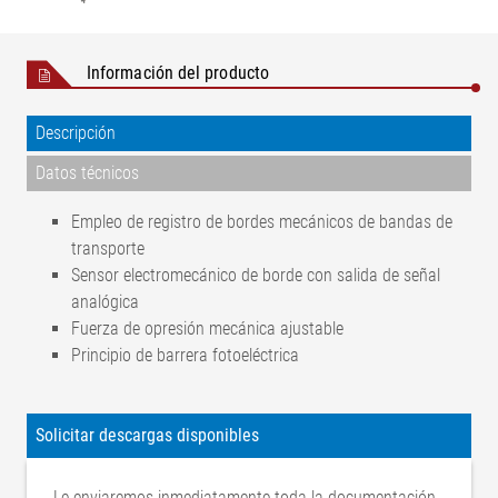
Información del producto
Descripción
Datos técnicos
Empleo de registro de bordes mecánicos de bandas de
transporte
Sensor electromecánico de borde con salida de señal
analógica
Fuerza de opresión mecánica ajustable
Principio de barrera fotoeléctrica
Tensión de servicio
±12 V CC
Consumo de corriente
30 mA
Solicitar descargas disponibles
Temperatura ambiental
+10 °C a +50 °C
Rango de medición
±10 mm
Le enviaremos inmediatamente toda la documentación