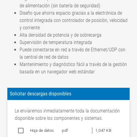
de alimentación (sin batería de seguridad)
Diseño que ahorra espacio gracias a la electrónica de
control integrada con controlador de posición, velocidad
y corriente
Alta densidad de potencia y de sobrecarga
Supervisión de temperatura integrada
Puede conectarse en red a través de Ethernet/UDP con
la central de red de datos
Mantenimiento y diagnóstico fácil a través de la gestión
basada en un navegador web estándar
Normas
Categoría
Descripción
Seguridad funcional de los
Solicitar descargas disponibles
sistemas
IEC
eléctricos/electrónicos/electrónicos
Le enviaremos inmediatamente toda la documentación
61508-
programables relacionados con la
disponible sobre los componentes y sistemas.
1: 2010;
seguridad. Parte 1: Requisitos
SIL 3
IEC
generales. Parte 2: Requisitos para
Hoja de datos
pdf
1,047 KB
61508-
los sistemas