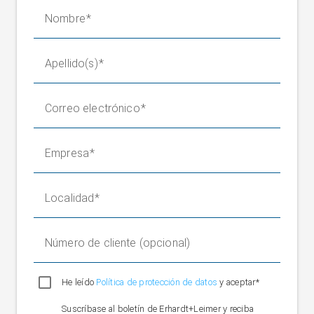
2: 2010
eléctricos/electrónicos/electrónicos
Nombre
programables relacionados con la
seguridad
Apellido(s)
IEC
Accionamientos eléctricos de
61800-
potencia de velocidad variable.
SIL 3
5-
Parte 5-2: Requisitos de seguridad.
Correo electrónico
2:2016
Funcional
Seguridad de las máquinas.
Empresa
Seguridad funcional de sistemas
IEC
de mando
62061:
SIL 3
eléctricos/electrónicos/electrónicos
2021
Localidad
programables relacionados con la
seguridad
ISO
Número de cliente (opcional)
Seguridad de las máquinas. Partes
13849-
de los sistemas de mando relativas
1: 2015;
PL d
a la seguridad. Parte 1: Principios
He leído
Política de protección de datos
y aceptar*
ISO
generales para el diseño. Parte 2:
13849-
Suscríbase al boletín de Erhardt+Leimer y reciba