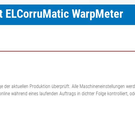
Inline Flächengewichts- und
ät ELCorruMatic WarpMeter
•
Dickenmesssystem ELTIM
Alles anzeigen
•
Alles anzeigen
age der aktuellen Produktion überprüft. Alle Maschineneinstellungen 
online während eines laufenden Auftrags in dichter Folge kontrolliert, 