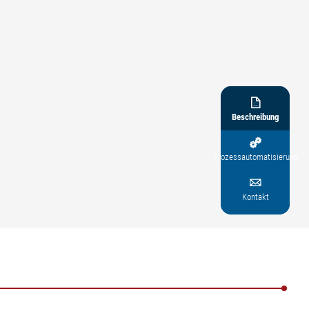

Beschreibung

Prozessautomatisierung

Kontakt