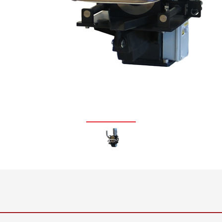
Inline Flächengewichts- und
•
Dickenmesssystem ELTIM
Alles anzeigen
•
Alles anzeigen