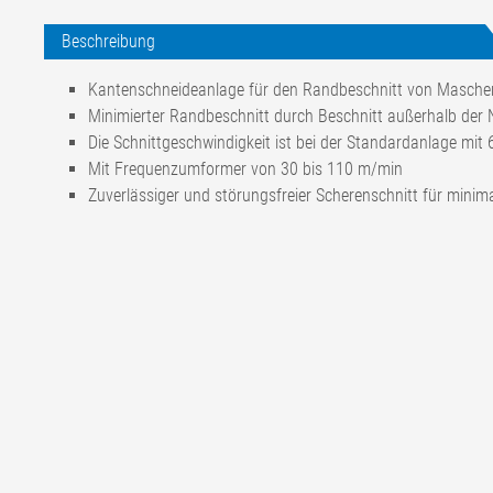
Beschreibung
Kantenschneideanlage für den Randbeschnitt von Masch
Minimierter Randbeschnitt durch Beschnitt außerhalb der 
Die Schnittgeschwindigkeit ist bei der Standardanlage mit
Mit Frequenzumformer von 30 bis 110 m/min
Zuverlässiger und störungsfreier Scherenschnitt für minim
Bahnarten
Web- und Maschenwar
Schnittgeschwindigkeit
max. 60 m/min (Sta
30-110 m/min (mit 
Betriebsspannung Schneidemotor
220-240/ 380-420 V
254-277/ 440-480 V
Stromaufnahme
1,32/ 0,76 A
Nennleistung
0,25 kW pro Schneid
Betriebsspannung Stellmotor
24 V DC
Stellgeschwindigkeit
8 mm/s