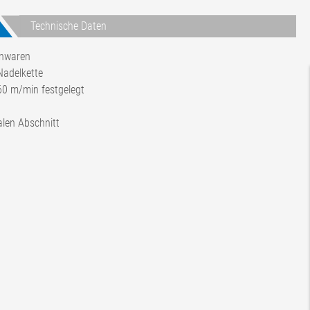
Technische Daten
enwaren
Nadelkette
 60 m/min festgelegt
alen Abschnitt
e, technische Textilien
ndard)
Frequenzumrichter)
 50 Hz
 60 Hz
egerät