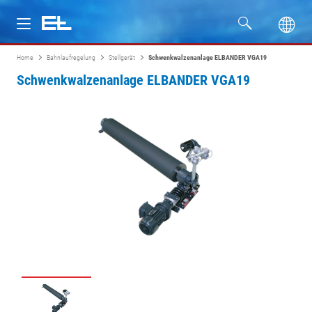
Home
Bahnlaufregelung
Stellgerät
Schwenkwalzenanlage ELBANDER VGA19
Produkte
Schwenkwalzenanlage ELBANDER VGA19
Branchen
Service
Unternehmen