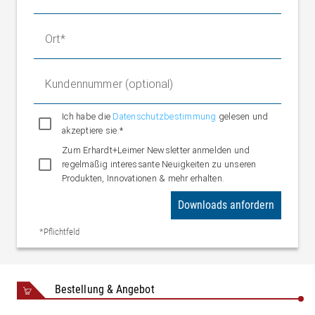
22,5 kg
Stellwalze
Gewicht Festlager
1,4 kg
Ort
Kundennummer (optional)
Ich habe die
Datenschutzbestimmung
gelesen und
akzeptiere sie.*
Zum Erhardt+Leimer Newsletter anmelden und
regelmäßig interessante Neuigkeiten zu unseren
Produkten, Innovationen & mehr erhalten.
Downloads anfordern
*Pflichtfeld
Bestellung & Angebot