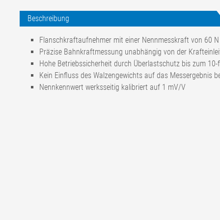
Beschreibung
Flanschkraftaufnehmer mit einer Nennmesskraft von 60 N 
Präzise Bahnkraftmessung unabhängig von der Krafteinlei
Hohe Betriebssicherheit durch Überlastschutz bis zum 10
Kein Einfluss des Walzengewichts auf das Messergebnis be
Nennkennwert werksseitig kalibriert auf 1 mV/V
Nennmesskraft FN
60 N
Mechanischer Anschlag
1,5 x FN
Gebrauchslast
1,0 bis 1,4 x FN
Grenzlast
10 x FN
Max. zulässige axiale Querkraft
0,5 x FN
Nennmessweg
0,3 bis 0,4 mm
Genauigkeitsklasse
0,5
Auflösung
1:25
Nennkennwert (Empfindlichkeit)
1 mV/V