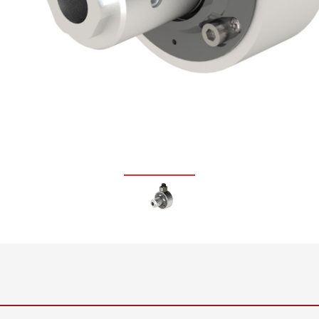
Inline Flächengewichts- und
•
Dickenmesssystem ELTIM
Alles anzeigen
•
Alles anzeigen