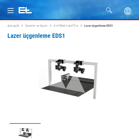
Ana sayfa
Denetim ve ölçüm
การวัดความกว้าง
Lazer üçgenleme EDS1
Ürünler
Lazer üçgenleme EDS1
Sektörler
Servis
Firma