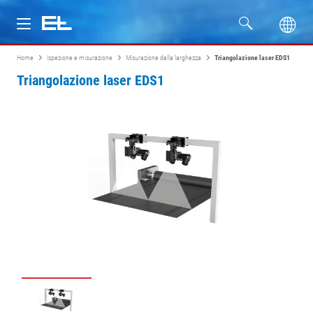
Home
Ispezione e misurazione
Misurazione della larghezza
Triangolazione laser EDS1
Prodotti
Triangolazione laser EDS1
Settori
Assistenza
Azienda